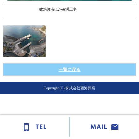
蚊焼漁港ほか浚渫工事
一覧に戻る
Copyright (C) 株式会社西海興業