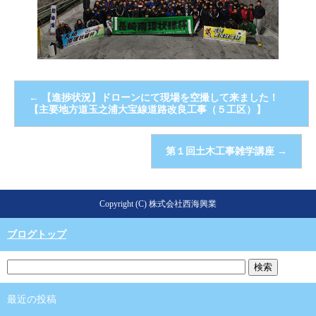
←
【進捗状況】ドローンにて現場を空撮して来ました！
【主要地方道玉之浦大宝線道路改良工事（５工区）】
第１回土木工事雑学講座
→
Copyright (C) 株式会社西海興業
ブログトップ
最近の投稿