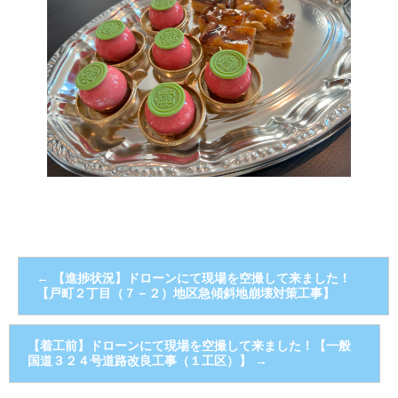
←
【進捗状況】ドローンにて現場を空撮して来ました！
【戸町２丁目（７－２）地区急傾斜地崩壊対策工事】
【着工前】ドローンにて現場を空撮して来ました！【一般
国道３２４号道路改良工事（１工区）】
→