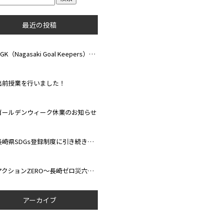
最近の投稿
NGK（Nagasaki Goal Keepers）Clinic 2026が開催されました！
出前授業を行いました！
ゴールデンウィーク休業のお知らせ
長崎県SDGs登録制度に引き続き登録されました！
アクションZERO～長崎ゼロ災六か月運動～ 達成しました！
アーカイブ