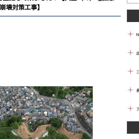
崩壊対策工事】
」
」