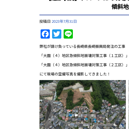
傾斜地
投稿日
2023年7月31日
Facebook
Twitter
Line
弊社が請け負っている長崎県長崎振興局発注の工事
「大園（４）地区急傾斜地崩壊対策工事（１工区）
「大園（４）地区急傾斜地崩壊対策工事（２工区）
にて現場の空撮写真を撮影してきました！