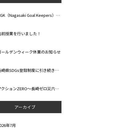
NGK（Nagasaki Goal Keepers）Clinic 2026が開催されました！
出前授業を行いました！
ゴールデンウィーク休業のお知らせ
長崎県SDGs登録制度に引き続き登録されました！
アクションZERO～長崎ゼロ災六か月運動～ 達成しました！
アーカイブ
026年7月