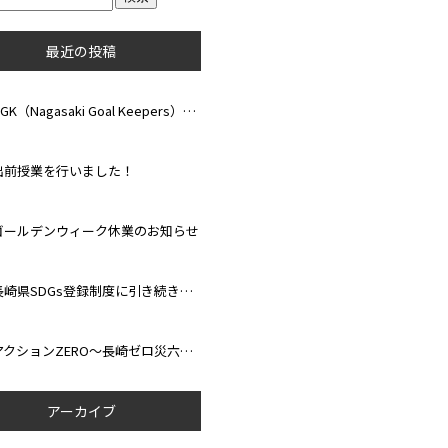
最近の投稿
NGK（Nagasaki Goal Keepers）Clinic 2026が開催されました！
出前授業を行いました！
ゴールデンウィーク休業のお知らせ
長崎県SDGs登録制度に引き続き登録されました！
アクションZERO～長崎ゼロ災六か月運動～ 達成しました！
アーカイブ