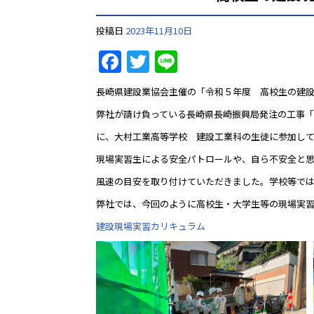
投稿日
2023年11月10日
Facebook
Twitter
Line
長崎県建設業協会主催の「令和５年度 高校生の建設現場
弊社が請け負っている長崎県長崎振興局発注の工事
に、大村工業高等学校 建設工業科の生徒に参加し
現場実習生による安全パトロールや、自ら不安全と
風速の目安を取り付けていただきました。学校等で
弊社では、今回のように高校生・大学生等の現場実
建設現場実習カリキュラム